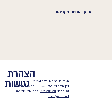
מסמך הנחיות מקדימות
הצהרת
נגישות
מעלה השחרור 19, חיפה 3328441
דרך מנחם בגין 156 (H-tower), תל אביב 6492108
טל. משרד:
072-2133213
| פקס: 072-2133212
keren@kwa.co.il