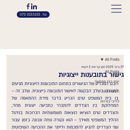
Menu
טל. 072-2133213
All Posts
27 בינו׳ 2025
זמן קריאה 2 דקות
All Posts
גישור בתובענות ייצוגיות
ייפוי כוח מתמשך
רובם המכריע של הגישורים בתחום התובענות הייצוגיות מגיעים 
למשרדי בשלב הבקשה לאישור התובענה כייצוגית. שלב זה – 
הליכי גישור
בו בית המשפט טרם הכריע בדבר מידת ההתאמה של 
הליכי בוררות
המחלוקת בין הצדדים להתברר כתביעה ייצוגית מחד, 
והצדדים טרם הוציאו הוצאות משמעותיות הכרוכות בניהול 
ההליך המשפטי מאידך – הוא נקודה נוחה ונכונה בזמן עבור 
שני הצדדים להגיע להסכמות ולייתר את ההכרעה השיפוטית 