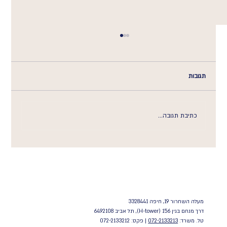
תגובות
גישור שהמדינה צד לו
כתיבת תגובה...
מעלה השחרור 19, חיפה 3328441
דרך מנחם בגין 156 (H-tower), תל אביב 6492108
טל. משרד:
072-2133213
| פקס: 072-2133212