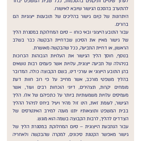
לערוך שינויים ותיקונים בהסכמות, ככל שבית המשפט יבחר 
להתערב בהסכם הגישור שיובא לאישורו.
היתרונות של קיום גישור בהליכים של תובענות ייצוגיות הם 
ברורים.
עבור התובע הייצוגי ובאי כוחו – סיום המחלוקת במסגרת הליך 
של גישור מאיין את הסיכון שבדחיית הבקשה כבר בשלב 
הראשון, או דחיית התביעה, ככל שהבקשה מאושרת.
בנוסף, חוסך הליך הגישור את העלויות הגבוהות הכרוכות 
בניהולה של תביעה ייצוגית, עלויות אשר פעמים רבות נושאים 
בהן התובע הייצוגי או עורכי דינו, בשם הקבוצה כולה. המדובר 
בהליך משפטי מורכב, אשר מחייב על פי רוב חוות דעת 
מומחים יקרות, תצהירים, דיוני הוכחות רבים ועוד, אשר 
מעמיסים עלויות משמעותיות ביותר על כתפיהם של אלו. הליך 
הגישור, לעומת זאת, הינו זול מהיר ויעיל ביחס לניהול ההליך 
בבית המשפט ותוצאותיו יתנו מענה למירב האינטרסים של 
הצדדים להליך, לרבות הקבוצה בשמה הוא מוגש.
עבור הנתבעת הייצוגית – סיום המחלוקת במסגרת הליך של 
גישור מאפשר הקטנת סיכונים, למקרה שהבקשה ולאחריה 